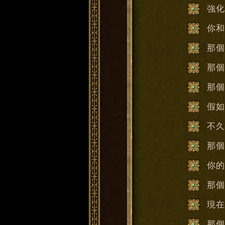
強
你
那
那
那
假
不
那
你
那
現
那