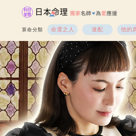
命運之人
速配
他的
算命分類