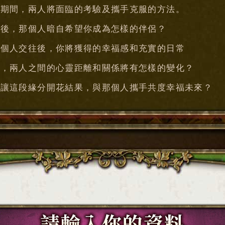
往期間，兩人將面臨的考驗及攜手克服的方法。
往後，那個人暗自希望你成為怎樣的伴侶？
那個人交往後，你將獲得的幸福感和充實的日常
終，兩人之間的心靈距離和關係將有怎樣的變化？
何讓這段緣分開花結果，與那個人攜手共度幸福未來？