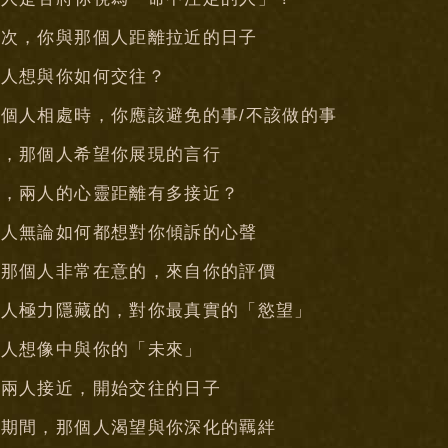
一次，你與那個人距離拉近的日子
個人想與你如何交往？
個人相處時，你應該避免的事/不該做的事
在，那個人希望你展現的言行
在，兩人的心靈距離有多接近？
個人無論如何都想對你傾訴的心聲
在那個人非常在意的，來自你的評價
個人極力隱藏的，對你最真實的「慾望」
個人想像中與你的「未來」
後兩人接近，開始交往的日子
往期間，那個人渴望與你深化的羈絆