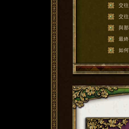
交
交
與
最
如