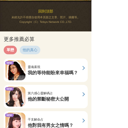
回到頂部
未經允許不得擅自使用本頁面之文章、照片、插圖等。
Copyright（C）Telsys Network CO.,LTD.
更多推薦必算
單戀
他的真心
NEW
靈魂索視
我的等待能盼來幸福嗎？
NEW
第六感心靈解碼占
他的禁斷秘密大公開
NEW
干支解命占
他對我有男女之情嗎？