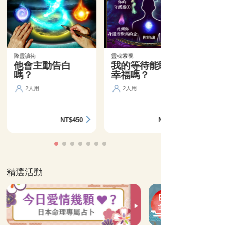
降靈讀術
靈魂索視
他會主動告白
我的等待能盼來
嗎？
幸福嗎？
2人用
2人用
NT$450
NT$360
精選活動