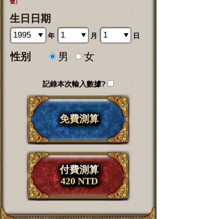
號）
生日日期
年
月
日
性别
男
女
記錄本次輸入數據?
免費測算
付費測算
420 NTD