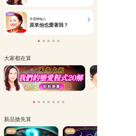
NEW
幸運轉輪占
原來他也愛著我？
大家都在算
新品搶先算
NEW
NEW