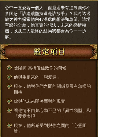
心中一直愛著一個人…但遲遲未有進展讓你不
禁困惑「該繼續堅持還是該放手」？我將透過
龍之神力探索他內心深處的想法和慾望。這場
單戀的全貌，他真實的想法，未來的戀情轉
機，以及二人最終的結局我都會為你一一拆
解。
陰陽師 高橋優佳致你的問候
他與生俱來的「戀愛運」
現在，他對你們之間的關係發展有怎樣的
期待
你與他未來即將面對的現實
讓他情不自禁心動不已的「異性類型」和
「愛意表現」
現在，他所感受到與你之間的「心靈距
離」