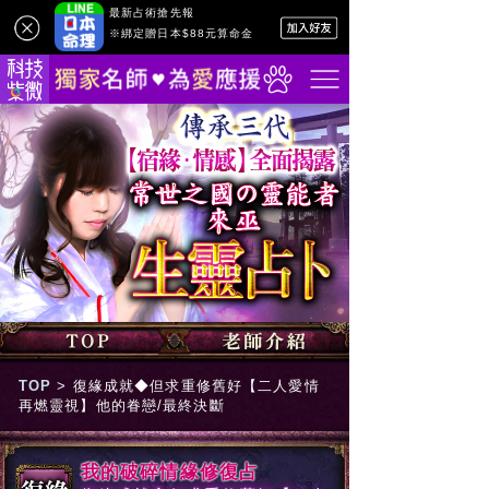
最新占術搶先報
※綁定贈日本$88元算命金
TOP
>
復緣成就◆但求重修舊好【二人愛情
再燃靈視】他的眷戀/最終決斷
我的破碎情緣修復占