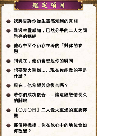
我將告訴你從生靈感知到的真相
透過生靈感知，已然分手的二人之間
尚存的羈絆
他心中至今仍存在著的「對你的眷
戀」
到現在，他仍會想起你的瞬間
想要愛火重燃……現在你能做的事是
什麼？
現在，他希望與你復合嗎？
若你們成功復合……讓這段戀情長久
的關鍵
【〇月〇日】二人愛火重燃的重要轉
機
那個轉機後，你在他心中的地位會如
何改變？