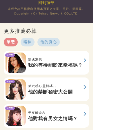
回到頂部
未經允許不得擅自使用本頁面之文章、照片、插圖等。
Copyright（C）Telsys Network CO.,LTD.
更多推薦必算
單戀
曖昧
他的真心
NEW
靈魂索視
我的等待能盼來幸福嗎？
NEW
第六感心靈解碼占
他的禁斷秘密大公開
NEW
干支解命占
他對我有男女之情嗎？