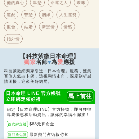
他的真心
單戀
命運之人
曖昧
速配
苦戀
姻緣
人生運勢
復合
結婚
新戀情
情慾
婚外情
【科技紫微日本命理】
獨家
名師
♥
為
愛
應援
科技紫微網獨家引進「日本命理」服務，匯集
百位人氣占卜師，透視戀情走向，深度剖析感
情困擾，迎來美好結局。
日本命理 LINE 官方帳號
馬上
前往
立即綁定領好禮
綁定【日本命理LINE】官方帳號，即可獲得
專屬優惠和活動資訊，讓你的幸福不漏接！
$88元算命金
首次綁定禮
最新熱門占術報你知
新品搶先算