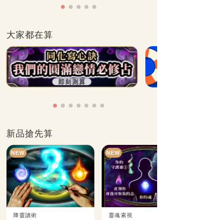
大家都在算
新品搶先算
NEW
NEW
降靈讀術
靈魂索視