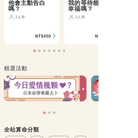
他會主動告白
我的等待能盼來
嗎？
幸福嗎？
2人用
2人用
NT$450
NT$360
精選活動
全站算命分類