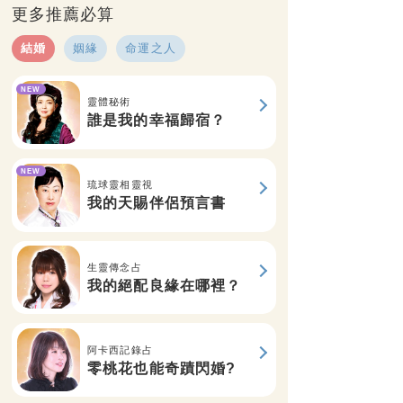
更多推薦必算
結婚
姻緣
命運之人
NEW
靈體秘術
誰是我的幸福歸宿？
NEW
琉球靈相靈視
我的天賜伴侶預言書
生靈傳念占
我的絕配良緣在哪裡？
阿卡西記錄占
零桃花也能奇蹟閃婚?