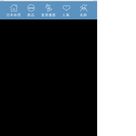
日本命理
新品
套票優惠
人氣
名師
【關於科技紫微網】
讓你的人生
亮
起來
從命盤發現未來無限的可能，活出自我、迎接
好命人生！
有口皆碑只給你最好的
口碑
最大華人命理網站
No.1
每月百萬網友來訪
逾1000萬張命盤驗
神準
證
No.1
會員滿意度達97%
20年誠信經營