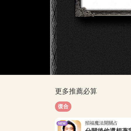
更多推薦必算
復合
招福魔法開關占
NEW
？
分開後他還想著