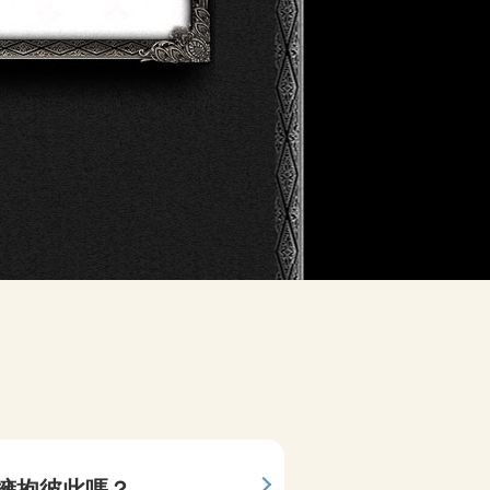
花凜靈繪
擁抱彼此嗎？
我們能