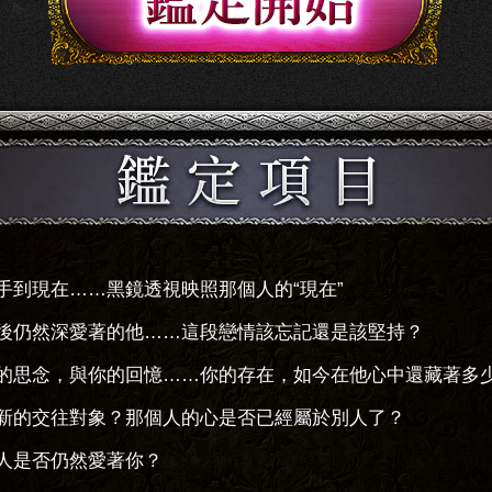
手到現在……黑鏡透視映照那個人的“現在”
後仍然深愛著的他……這段戀情該忘記還是該堅持？
的思念，與你的回憶……你的存在，如今在他心中還藏著多
新的交往對象？那個人的心是否已經屬於別人了？
人是否仍然愛著你？