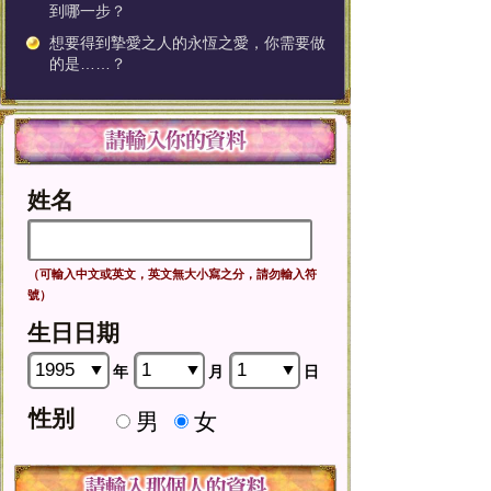
到哪一步？
想要得到摯愛之人的永恆之愛，你需要做
的是……？
姓名
（可輸入中文或英文，英文無大小寫之分，請勿輸入符
號）
生日日期
年
月
日
性别
男
女