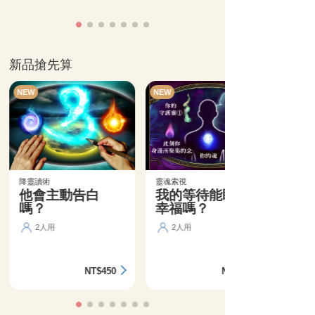
新品搶先算
NEW
NEW
降靈讀術
靈魂索視
他會主動告白
我的等待能盼來
嗎？
幸福嗎？
2人用
2人用
NT$450
NT$360