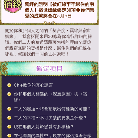
羈絆的證明【被紅線牢牢綁住的兩
個人】宿世姻緣鑑定30項◆你們戀
愛的成就將會在○月○日
關於你和那個人之間的「契合度・羈絆與宿世
姻緣」，我會拆開來用30條為你進行詳細的解
讀。你們二人的邂逅隱藏著怎樣的理由？讓你
們親密無間的契機是什麼，綁住你們的紅線在
哪裡，就讓我們一同前去探索吧！
Chie致你的真心諫言
你和那個人相遇的〈深層原因〉與〈宿
緣〉
二人的邂逅〜將會拓展出何種新的可能？
二人的幸福〜不可欠缺的要素是什麼？
現在那個人對於戀愛有多積極？
在他周圍的異性中，現在的你佔據著怎樣