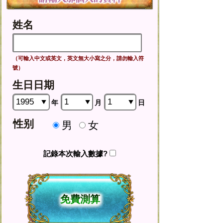
姓名
（可輸入中文或英文，英文無大小寫之分，請勿輸入符
號）
生日日期
年
月
日
性别
男
女
記錄本次輸入數據?
免費測算