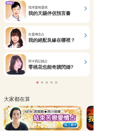
NEW
琉球靈相靈視
我的天賜伴侶預言書
生靈傳念占
我的絕配良緣在哪裡？
阿卡西記錄占
零桃花也能奇蹟閃婚?
大家都在算