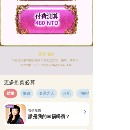
付費測算
480 NTD
回到頂部
未經允許不得擅自使用本頁面之文章、照片、插圖等。
Copyright（C）Telsys Network CO.,LTD.
更多推薦必算
結婚
姻緣
命運之人
速配
他的真心
NEW
靈體秘術
誰是我的幸福歸宿？