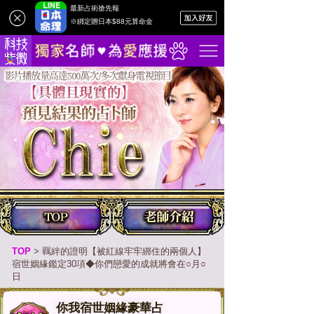
最新占術搶先報
※綁定贈日本$88元算命金
TOP
>
羈絆的證明【被紅線牢牢綁住的兩個人】
宿世姻緣鑑定30項◆你們戀愛的成就將會在○月○
日
你我宿世姻緣豪華占