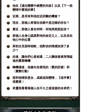
他在【過往戀愛中經歷的失敗】以及【下一段
戀情中重視的事】
近期，是否有和他拉近距離的機會？
現在，那個人希望在你眼中是怎樣的存在？
最近，那個人曾在何時・何地突然想起你？
那個人全身心認真對待的命定之人，以及你在
他心中的位置
與初次見面時相較，他對你的情感加深了多
少？
此後，讓你們心意相通，二人關係發展突飛猛
進的重要轉機
轉機過後，他會向你展現的〈愛的訊號〉和
〈實際行動〉
想和他情投意合，成就這段戀情，【這件事】
很重要！
來靈視看看兩個人在不久之後迎接的未來吧！