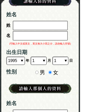
姓名
姓
名
(可輸入中文或英文，英文無大小寫之分，請勿輸入符號)
出生日期
年
月
日
性别
男
女
姓名