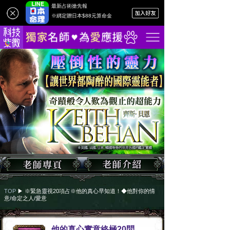
最新占術搶先報
※綁定贈日本$88元算命金
TOP
▶︎
※緊急靈視20項占※他的真心早知道！◆他對你的情
意/命定之人/愛意
他的真心實意終極20問