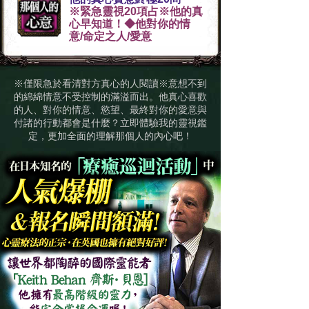
※緊急靈視20項占※他的真
心早知道！◆他對你的情
意/命定之人/愛意
※僅限急於看清對方真心的人閱讀※意想不到
的綿綿情意不受控制的滿溢而出。他真心喜歡
的人、對你的情意、慾望、最終對你的愛意與
付諸的行動都會是什麼？
立即體驗我的靈視鑑
定，更加全面的理解那個人的內心吧！