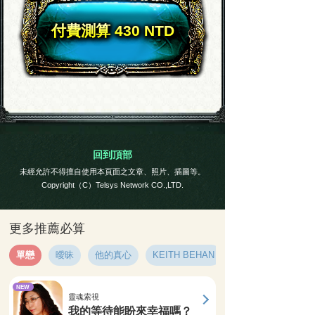
付費測算 430 NTD
回到頂部
未經允許不得擅自使用本頁面之文章、照片、插圖等。
Copyright（C）Telsys Network CO.,LTD.
更多推薦必算
單戀
曖昧
他的真心
KEITH BEHAN
NEW
靈魂索視
我的等待能盼來幸福嗎？