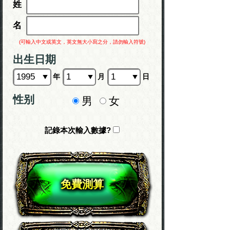
姓
名
(可輸入中文或英文，英文無大小寫之分，請勿輸入符號)
出生日期
年
月
日
性别
男
女
記錄本次輸入數據?
免費測算