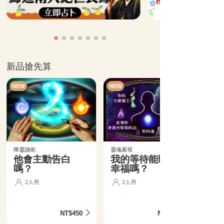
新品搶先算
NEW
NEW
降靈讀術
靈魂索視
他會主動告白
我的等待能盼來
嗎？
幸福嗎？
2人用
2人用
NT$450
NT$360