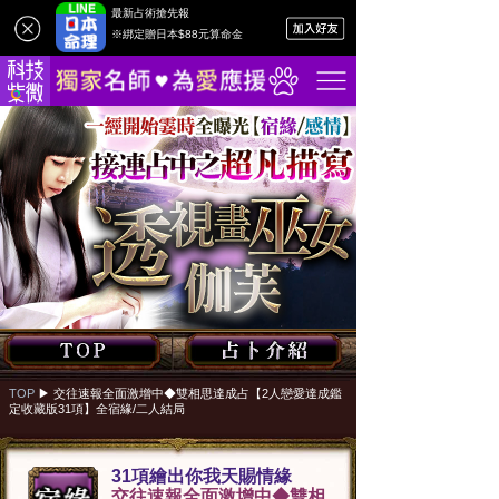
最新占術搶先報
※綁定贈日本$88元算命金
TOP
▶︎
交往速報全面激增中◆雙相思達成占【2人戀愛達成鑑
定收藏版31項】全宿緣/二人結局
31項繪出你我天賜情緣
交往速報全面激增中◆雙相