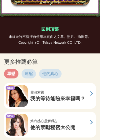
回到頂部
未經允許不得擅自使用本頁面之文章、照片、插圖等。
Copyright（C）Telsys Network CO.,LTD.
更多推薦必算
單戀
速配
他的真心
NEW
靈魂索視
我的等待能盼來幸福嗎？
NEW
第六感心靈解碼占
他的禁斷秘密大公開