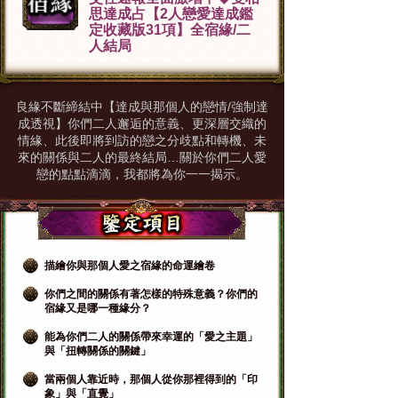
思達成占【2人戀愛達成鑑
定收藏版31項】全宿緣/二
人結局
良緣不斷締結中【達成與那個人的戀情/強制達
成透視】你們二人邂逅的意義、更深層交織的
情緣、此後即將到訪的戀之分歧點和轉機、未
來的關係與二人的最終結局…關於你們二人愛
戀的點點滴滴，我都將為你一一揭示。
描繪你與那個人愛之宿緣的命運繪卷
你們之間的關係有著怎樣的特殊意義？你們的
宿緣又是哪一種緣分？
能為你們二人的關係帶來幸運的「愛之主題」
與「扭轉關係的關鍵」
當兩個人靠近時，那個人從你那裡得到的「印
象」與「直覺」