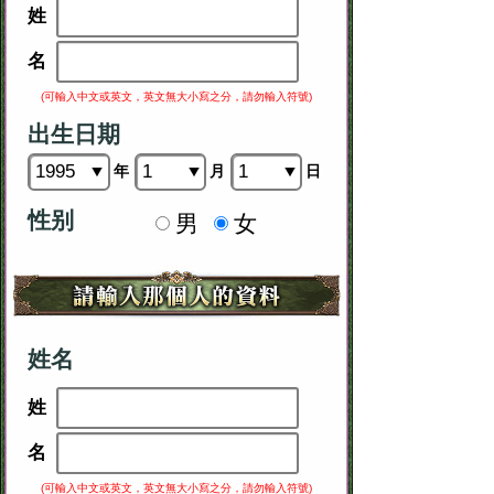
姓
名
(可輸入中文或英文，英文無大小寫之分，請勿輸入符號)
出生日期
年
月
日
性别
男
女
姓名
姓
名
(可輸入中文或英文，英文無大小寫之分，請勿輸入符號)