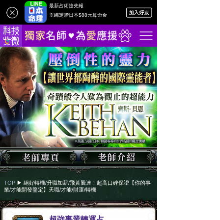
最新占術搶先報
※綁定贈日本$88元算命金
TOP
▶︎
絕好轉機/升職加薪/飛黃騰達！超高口碑保證【你的事
業/才能開發鑒定】天職/才能/財運/轉機
超強事業轉運占