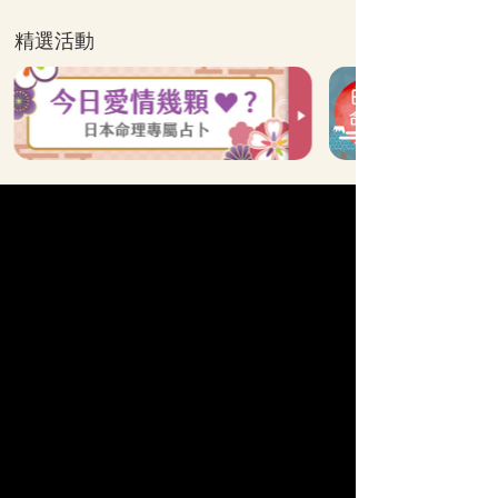
精選活動
全站算命分類
他的真心
單戀
命運之人
曖昧
速配
苦戀
姻緣
人生運勢
復合
結婚
新戀情
情慾
婚外情
【科技紫微日本命理】
獨家
名師
♥
為
愛
應援