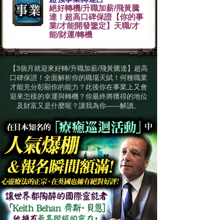
絕好轉機/升職加薪/飛黃騰
達！超高口碑保證【你的事
業/才能開發鑒定】天職/才
能/財運/轉機
【3個月就迎來好轉/升職加薪/飛黃騰達】超高
口碑保證！全面解析你的職場天賦！何種職業
才能充分彰顯你的能力？此後你在事業上又會
迎來怎樣的幸運與轉機？你最終將獲得的地位
及財富又是什麼呢？讓我為你——解讀。