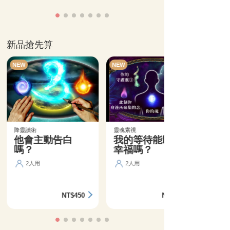
新品搶先算
NEW
NEW
降靈讀術
靈魂索視
他會主動告白
我的等待能盼來
嗎？
幸福嗎？
2人用
2人用
NT$450
NT$360