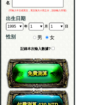
名
(可輸入中文或英文，英文無大小寫之分，請勿輸入符號)
出生日期
年
月
日
性别
男
女
記錄本次輸入數據?
免費測算
付費測算 430 NTD