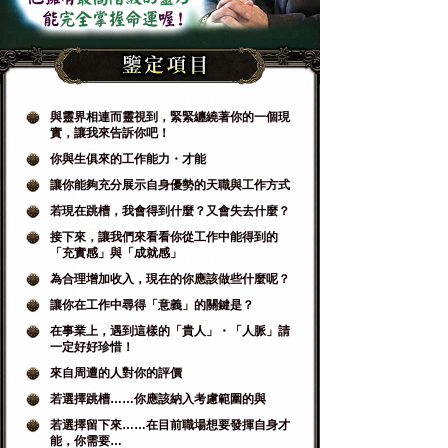
與靈界相連而靈視到，緊緊纏繞著你的一個現
實，讓我來告訴你吧！
你與生俱來的工作能力・才能
讓你能夠充分展示自身優勢的天職與工作方式
若現在跳槽，我會得到什麼？又會失去什麼？
接下來，讓我們來看看你從工作中能得到的
「充實感」與「成就感」
為合理增加收入，現在的你應該做些什麼呢？
讓你在工作中尋得「意義」的關鍵是？
在事業上，遇到這樣的「貴人」・「人脈」請
一定好好珍惜！
來自周遭的人對你的評價
若選擇跳槽……你應該納入考慮範圍的與
若選擇留下來……在目前職場想要發揮自身才
能，你需要…