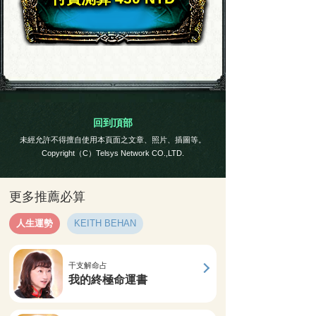
回到頂部
未經允許不得擅自使用本頁面之文章、照片、插圖等。
Copyright（C）Telsys Network CO.,LTD.
更多推薦必算
人生運勢
KEITH BEHAN
干支解命占
我的終極命運書