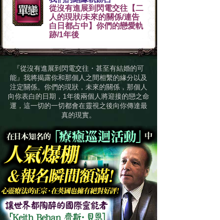
從沒有進展到閃電交往【二
人的現狀/未來的關係/連告
白日都占中】你們的戀愛軌
跡/1年後
『從沒有進展到閃電交往・甚至有結婚的可
能』我將揭露你和那個人之間相繫的緣分以及
注定關係。你們的現狀，未來的關係，那個人
向你表白的日期，1年後兩個人將迎接的戀之命
運，這一切的一切都會在靈視之後向你傳達最
真的現實。