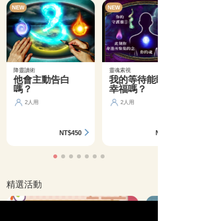
NEW
NEW
降靈讀術
靈魂索視
他會主動告白
我的等待能盼來
嗎？
幸福嗎？
2人用
2人用
NT$450
NT$360
精選活動