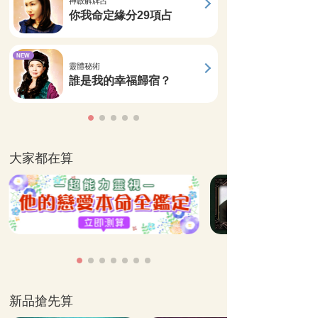
神啟解牌占
你我命定緣分29項占
NEW
靈體秘術
誰是我的幸福歸宿？
大家都在算
新品搶先算