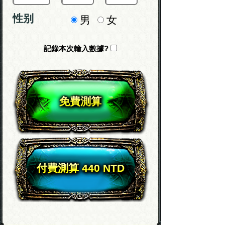
性别
男
女
記錄本次輸入數據?
免費測算
付費測算 440 NTD