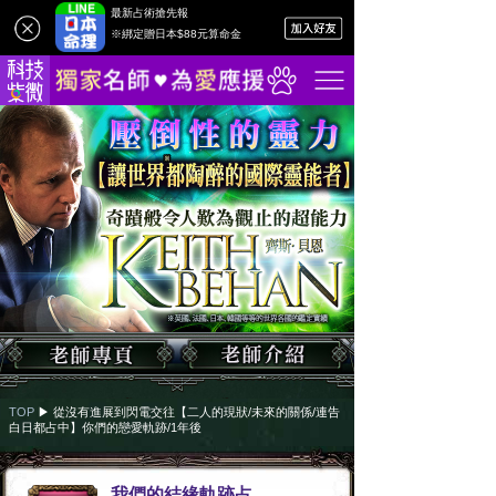
最新占術搶先報
※綁定贈日本$88元算命金
TOP
▶︎
從沒有進展到閃電交往【二人的現狀/未來的關係/連告
白日都占中】你們的戀愛軌跡/1年後
我們的結緣軌跡占