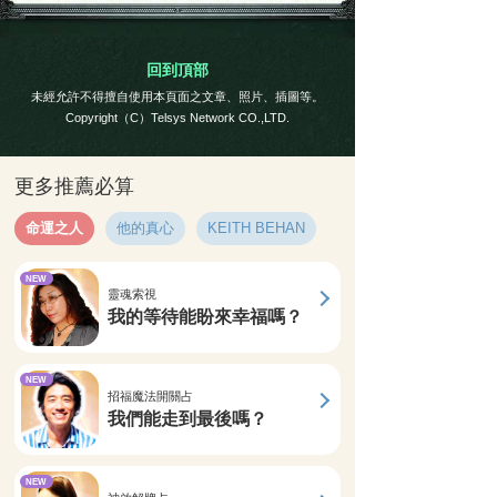
回到頂部
未經允許不得擅自使用本頁面之文章、照片、插圖等。
Copyright（C）Telsys Network CO.,LTD.
更多推薦必算
命運之人
他的真心
KEITH BEHAN
NEW
靈魂索視
我的等待能盼來幸福嗎？
NEW
招福魔法開關占
我們能走到最後嗎？
NEW