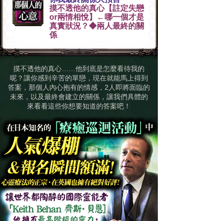
摸不透他的真心【註定失戀
or兩情相悅】←哪一個才是
真實狀況？◆兩人最終的關
係
摸不透他的真心……他到底是怎麼看待我的
呢？讓你感到辛苦的單戀，現在就能馬上得到
答案，那個人內心抱有的情感，2人即將面臨的
未來，以及最終會建立的關係，讓我們具體的
來看看這些你想要知道的答案吧！