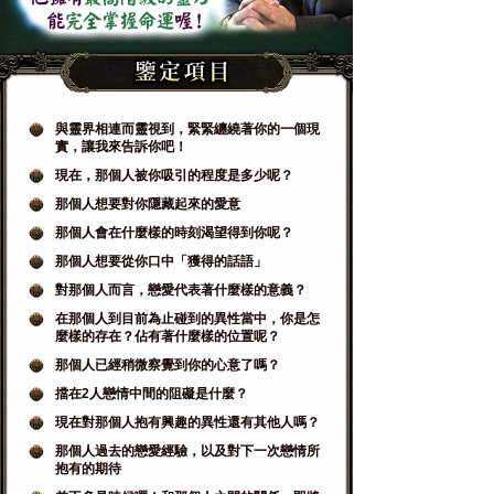
與靈界相連而靈視到，緊緊纏繞著你的一個現
實，讓我來告訴你吧！
現在，那個人被你吸引的程度是多少呢？
那個人想要對你隱藏起來的愛意
那個人會在什麼樣的時刻渴望得到你呢？
那個人想要從你口中「獲得的話語」
對那個人而言，戀愛代表著什麼樣的意義？
在那個人到目前為止碰到的異性當中，你是怎
麼樣的存在？佔有著什麼樣的位置呢？
那個人已經稍微察覺到你的心意了嗎？
擋在2人戀情中間的阻礙是什麼？
現在對那個人抱有興趣的異性還有其他人嗎？
那個人過去的戀愛經驗，以及對下一次戀情所
抱有的期待