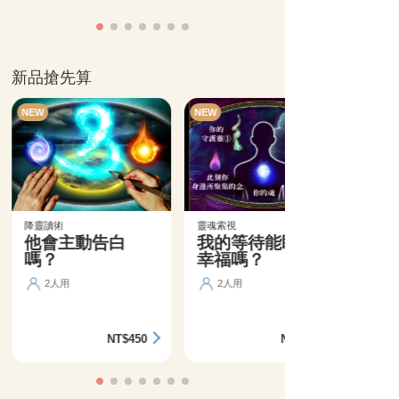
新品搶先算
NEW
NEW
降靈讀術
靈魂索視
他會主動告白
我的等待能盼來
嗎？
幸福嗎？
2人用
2人用
NT$450
NT$360