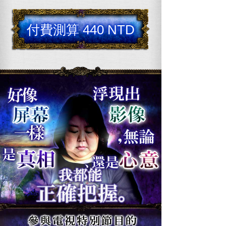
付費測算 440 NTD