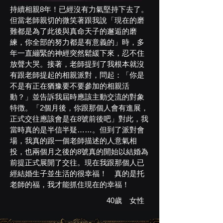
持續相親8年！已經沒有力氣堅持下去了。
但當老師親切的微笑著跟我說「現在的磨
難都是為了此後與真命天子的邂逅的磨
練，你全部的努力都是有意義的」時，多
年一直繃緊的神經突然鬆緩下來，忍不住
放聲大哭。接著，老師提到了我根本就沒
有跟老師提起的相親派對，問起：「你是
不是有正在猶豫要不要參加的相親活
動？」並告訴我屆時應該主動交流的對象
特徴。「2個月後，你跟那個人會有進展，
正式交往應該會是在8號前後吧」對此，我
當時真的是半信半疑……。但到了派對會
場，我真的跟一個老師描述的人意氣相
投，也兩個月之後的8號真的開始以結婚為
前提正式展開了交往。現在我跟那個人已
經結婚生子並生活的很幸福！ 真的是托
老師的福，我才能抓住現在的幸福！
40歲 女性