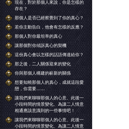
現在，對於那個人來說，你是怎樣的
存在？
那個人是否已經察覺到了你的真心？
若你主動告白，他會有怎樣的反應？
那個人對你最坦率的真心
讓那個對你傾訴真心的契機
這份真心會以怎樣的話語傳達給你？
那之後，二人關係迎來的變化
你與那個人構建的嶄新的關係
想要知曉那個人的真心，成就這段愛
戀，你需要……
讓我們來聊聊那個人的心意、此後一
小段時間的情景變化、為讓二人情意
相通應該意識到的一些事情吧！
讓我們來聊聊那個人的心意、此後一
小段時間的情景變化、
為讓二人情意