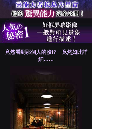
竟然看到那個人的臉!? 竟然如此詳
細……