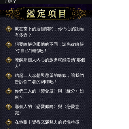
了嗎？
就在當下的這個瞬間，你們心的距離
有多近？
想要瞭解你跟他的不同，請先從瞭解
“你自己”開始吧！
瞭解那個人內心的激盪就能看清“那個
人”
結起二人念想與慾望的絲線，讓我們
告訴你二者的關聯吧！
你們二人的〈契合度〉與〈緣分〉如
何？
那個人的〈戀愛傾向〉與〈戀愛意
識〉
在他眼中覺得充滿魅力的異性特徴