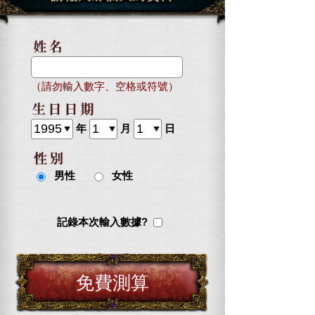
（請勿輸入數字、空格或符號）
年
月
日
男性
女性
記錄本次輸入數據?
免費測算