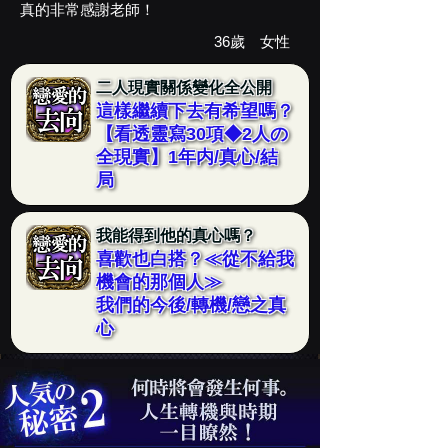
真的非常感謝老師！
36歲 女性
二人現實關係變化全公開
這樣繼續下去有希望嗎？
【看透靈寫30項◆2人の
全現實】1年内/真心/結
局
我能得到他的真心嗎？
喜歡也白搭？≪從不給我
機會的那個人≫
我們的今後/轉機/戀之真
心