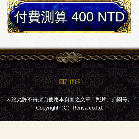
付費測算 400 NTD
回到頂部
未經允許不得擅自使用本頁面之文章、照片、插圖等。
Copyright（C）Rensa co.ltd.