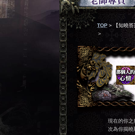
TOP
>
【知曉答
＞
現在的你之
次為你揭曉