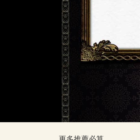
更多推薦必算