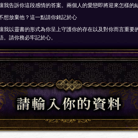
讓我告訴你這段感情的答案。兩個人的愛戀即將迎來怎樣的
不想放棄他？這一點請你銘記於心
讓我以靈書的形式為你呈上守護你的存在以及對你而言重要
語。請你務必牢記於心。