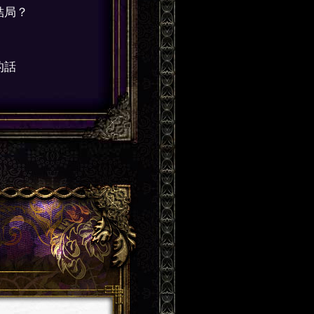
結局？
的話