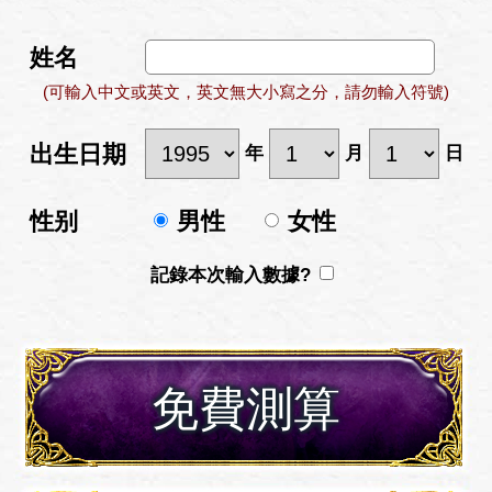
姓名
(可輸入中文或英文，英文無大小寫之分，請勿輸入符號)
出生日期
年
月
日
性别
男性
女性
記錄本次輸入數據?
免費測算