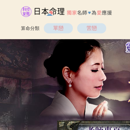
單戀
苦戀
算命分類