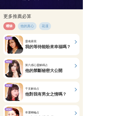
更多推薦必算
曖昧
他的真心
花凜
NEW
靈魂索視
我的等待能盼來幸福嗎？
NEW
第六感心靈解碼占
他的禁斷秘密大公開
NEW
干支解命占
他對我有男女之情嗎？
NEW
幸運轉輪占