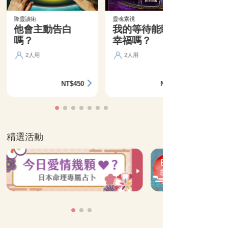
降靈讀術
靈魂索視
他會主動告白
我的等待能盼來
嗎？
幸福嗎？
2人用
2人用
NT$450
NT$360
精選活動