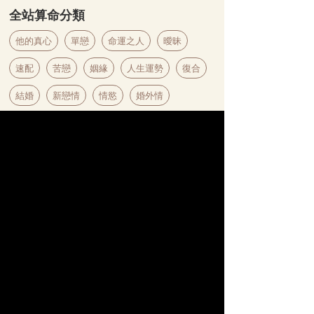
全站算命分類
他的真心
單戀
命運之人
曖昧
速配
苦戀
姻緣
人生運勢
復合
結婚
新戀情
情慾
婚外情
【科技紫微日本命理】
獨家
名師
♥
為
愛
應援
科技紫微網獨家引進「日本命理」服務，匯集百位
人氣占卜師，透視戀情走向，深度剖析感情困擾，
迎來美好結局。
日本命理 LINE 官方帳號
馬上
前往
立即綁定領好禮
綁定【日本命理LINE】官方帳號，即可獲得專屬
優惠和活動資訊，讓你的幸福不漏接！
$88元算命金
首次綁定禮