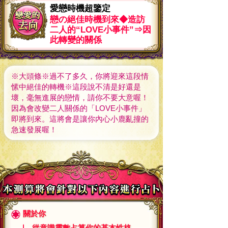
愛戀時機超鑒定
戀の絕佳時機到來◆造訪
二人的“LOVE小事件”⇒因
此轉變的關係
※大頭條※過不了多久，你將迎來這段情
愫中絕佳的轉機※這段說不清是好還是
壞，毫無進展的戀情，請你不要大意喔！
因為會改變二人關係的「LOVE小事件」
即將到來。這將會是讓你內心小鹿亂撞的
急速發展喔！
關於你
從意識靈數占算你的基本性格