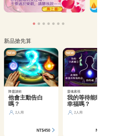
新品搶先算
NEW
NEW
降靈讀術
靈魂索視
他會主動告白
我的等待能盼來
嗎？
幸福嗎？
2人用
2人用
NT$450
NT$360