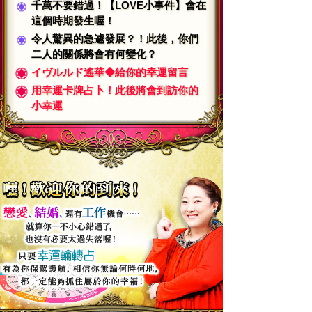
千萬不要錯過！【LOVE小事件】會在
這個時期發生喔！
令人驚異的急遽發展？！此後，你們
二人的關係將會有何變化？
イヴルルド遙華◆給你的幸運留言
用幸運卡牌占卜！此後將會到訪你的
小幸運