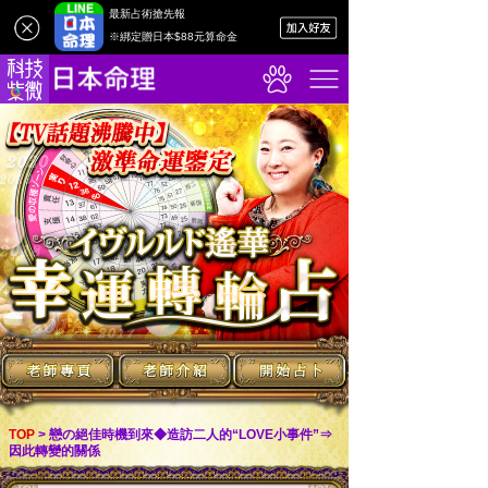
最新占術搶先報
※綁定贈日本$88元算命金
>
戀の絕佳時機到來◆造訪二人的“LOVE小事件”⇒
TOP
因此轉變的關係