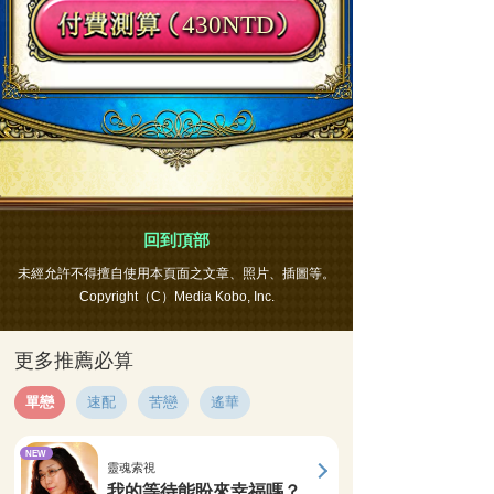
430NTD
回到頂部
未經允許不得擅自使用本頁面之文章、照片、插圖等。
Copyright（C）Media Kobo, Inc.
更多推薦必算
單戀
速配
苦戀
遙華
NEW
靈魂索視
我的等待能盼來幸福嗎？