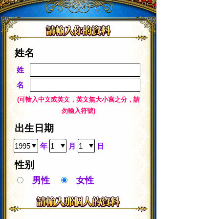
姓名
姓
名
(可輸入中文或英文，英文無大小寫之分，請
勿輸入符號)
出生日期
年
月
日
性别
男性
女性