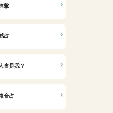
進擊
與他墜
降靈讀術
撼占
公開他
姓名相靈
人會是我？
我們與
手罩姓名
復合占
二人愛