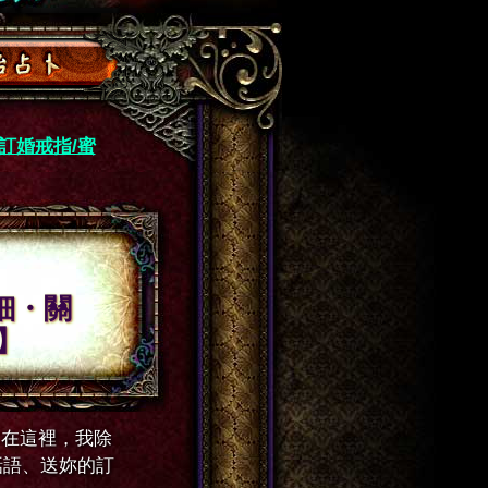
訂婚戒指/蜜
細・關
】
！在這裡，我除
話語、送妳的訂