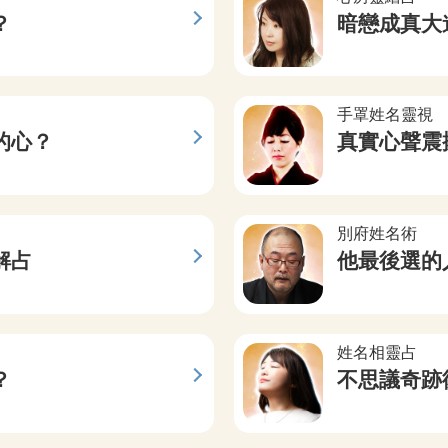
？
暗戀成真大
手罩姓名靈視
的心？
真實心聲震
別府姓名術
解占
他最後選的
姓名相靈占
？
不思議奇跡