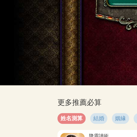
更多推薦必算
姓名測算
結婚
姻緣
降靈讀術