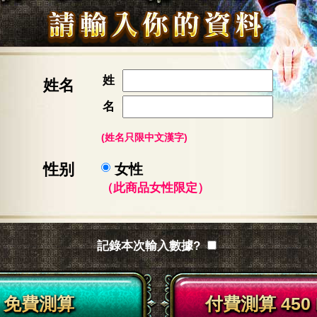
姓
姓名
名
(姓名只限中文漢字)
性别
女性
（此商品女性限定）
記錄本次輸入數據?
免費測算
付費測算 450 