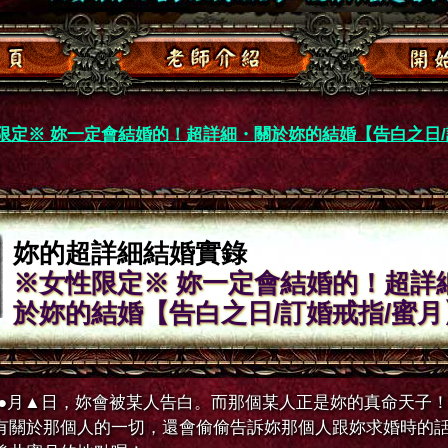
限定※ 妳一定會結婚的！超詳細・關於妳的結婚【告白之日/
妳的超詳細結婚實錄
※女性限定※ 妳一定會結婚的！超詳
於妳的結婚【告白之日/訂婚戒指/蜜月
 ●月▲日，妳會被某人告白。而那個某人正是妳的真命天子
有關於那個人的一切，還會偷偷告訴妳那個人跟妳求婚時的