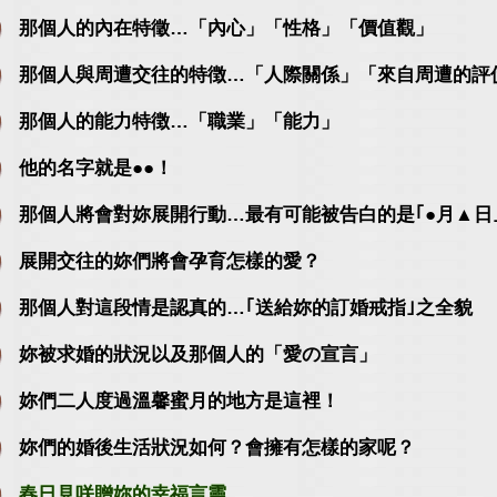
那個人的內在特徵…「內心」「性格」「價值觀」
那個人與周遭交往的特徴…「人際關係」「來自周遭的評
那個人的能力特徴…「職業」「能力」
他的名字就是●●！
那個人將會對妳展開行動…最有可能被告白的是｢●月▲日
展開交往的妳們將會孕育怎樣的愛？
那個人對這段情是認真的…｢送給妳的訂婚戒指｣之全貌
妳被求婚的狀況以及那個人的「愛の宣言」
妳們二人度過溫馨蜜月的地方是這裡！
妳們的婚後生活狀況如何？會擁有怎樣的家呢？
春日見咲贈妳的幸福言靈