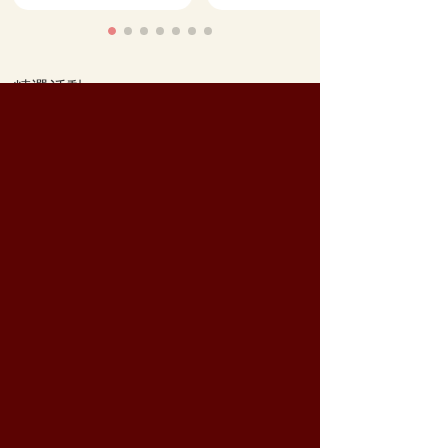
精選活動
全站算命分類
他的真心
單戀
命運之人
曖昧
速配
苦戀
姻緣
人生運勢
復合
結婚
新戀情
情慾
婚外情