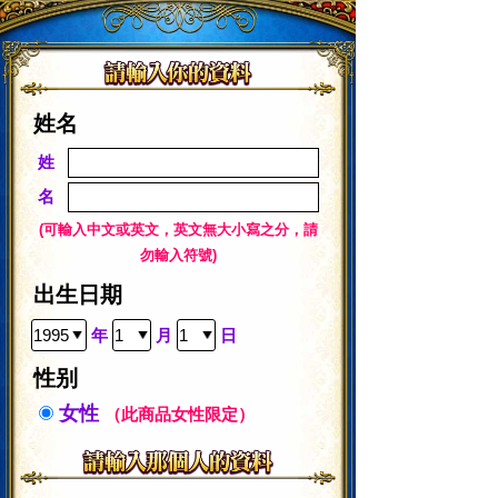
姓名
姓
名
(可輸入中文或英文，英文無大小寫之分，請
勿輸入符號)
出生日期
年
月
日
性别
女性
（此商品女性限定）