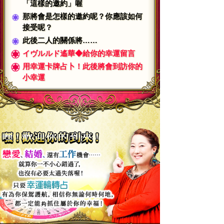
「這樣的邀約」喔
那將會是怎樣的邀約呢？你應該如何
接受呢？
此後二人的關係將……
イヴルルド遙華◆給你的幸運留言
用幸運卡牌占卜！此後將會到訪你的
小幸運