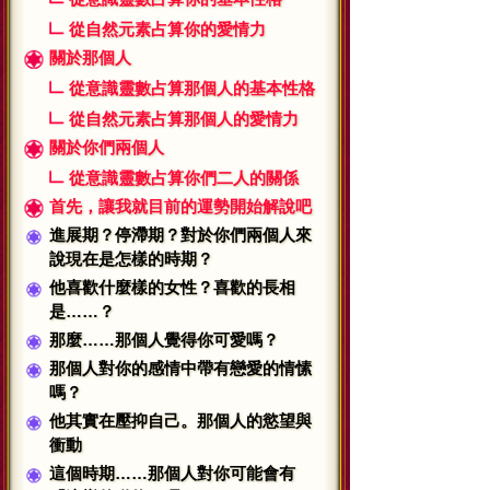
從自然元素占算你的愛情力
關於那個人
從意識靈數占算那個人的基本性格
從自然元素占算那個人的愛情力
關於你們兩個人
從意識靈數占算你們二人的關係
首先，讓我就目前的運勢開始解說吧
進展期？停滯期？對於你們兩個人來
說現在是怎樣的時期？
他喜歡什麼樣的女性？喜歡的長相
是……？
那麼……那個人覺得你可愛嗎？
那個人對你的感情中帶有戀愛的情愫
嗎？
他其實在壓抑自己。那個人的慾望與
衝動
這個時期……那個人對你可能會有