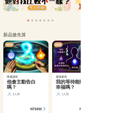
新品搶先算
NEW
NEW
降靈讀術
靈魂索視
他會主動告白
我的等待能盼來
嗎？
幸福嗎？
2人用
2人用
NT$450
NT$360