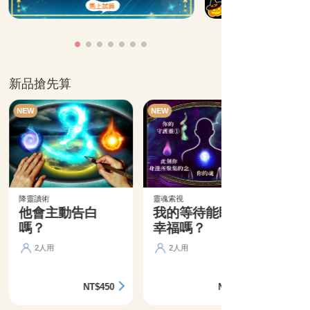
新品搶先算
NEW
NEW
降靈讀術
靈魂索視
他會主動告白
我的等待能盼來
嗎？
幸福嗎？
2人用
2人用
NT$450
NT$360