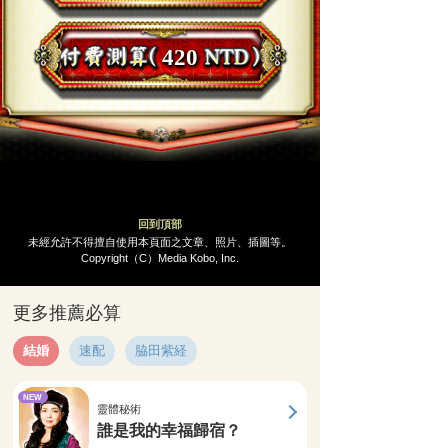
420
回到頂部
未經允許不得擅自使用本頁面之文章、照片、插圖等。
Copyright（C）Media Kobo, Inc.
更多推薦必算
結婚
速配
脇田紫経
NEW
靈體秘術
誰是我的幸福歸宿？