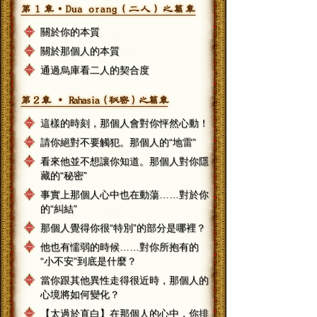
關於你的本質
關於那個人的本質
通過烏庫看二人的契合度
這樣的時刻，那個人會對你怦然心動！
請你絕對不要觸犯。那個人的“地雷”
看來他並不想讓你知道。那個人對你隱
藏的“秘密”
事實上那個人心中也在動蕩……對於你
的“糾結”
那個人覺得你很“特別”的部分是哪裡？
他也有懦弱的時候……對你所抱有的
“小不安”到底是什麼？
當你跟其他異性走得很近時，那個人的
心境將如何變化？
【太過於直白】在那個人的心中，你排