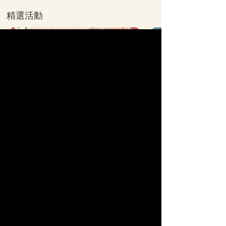
精選活動
全站算命分類
他的真心
單戀
命運之人
曖昧
速配
苦戀
姻緣
人生運勢
復合
結婚
新戀情
情慾
婚外情
【科技紫微日本命理】
獨家
名師
♥
為
愛
應援