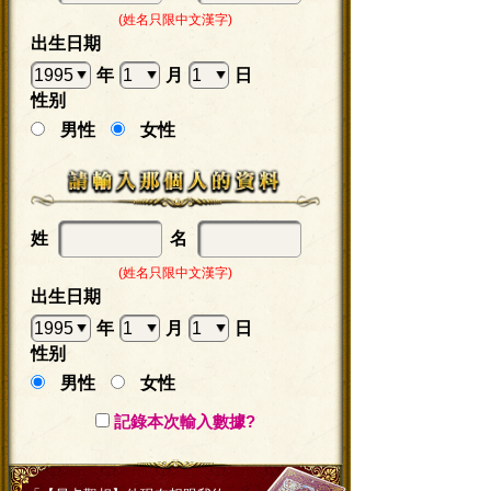
(姓名只限中文漢字)
出生日期
年
月
日
性别
男性
女性
姓
名
(姓名只限中文漢字)
出生日期
年
月
日
性别
男性
女性
記錄本次輸入數據?