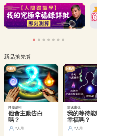
新品搶先算
NEW
NEW
降靈讀術
靈魂索視
他會主動告白
我的等待能盼來
嗎？
幸福嗎？
2人用
2人用