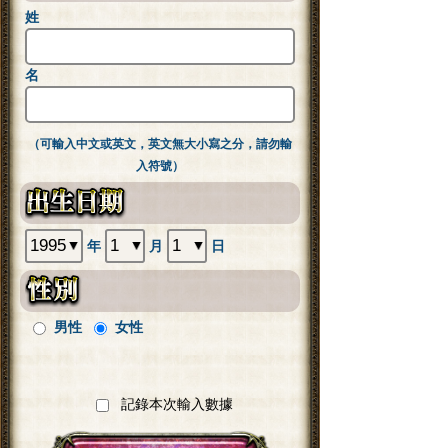
姓
名
（可輸入中文或英文，英文無大小寫之分，請勿輸
入符號）
年
月
日
男性
女性
記錄本次輸入數據