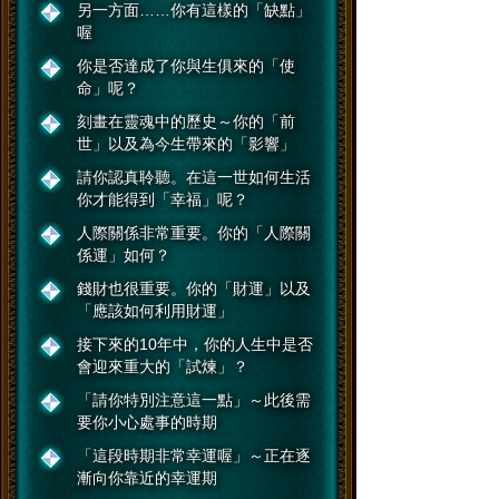
另一方面……你有這樣的「缺點」
喔
你是否達成了你與生俱來的「使
命」呢？
刻畫在靈魂中的歷史～你的「前
世」以及為今生帶來的「影響」
請你認真聆聽。在這一世如何生活
你才能得到「幸福」呢？
人際關係非常重要。你的「人際關
係運」如何？
錢財也很重要。你的「財運」以及
「應該如何利用財運」
接下來的10年中，你的人生中是否
會迎來重大的「試煉」？
「請你特別注意這一點」～此後需
要你小心處事的時期
「這段時期非常幸運喔」～正在逐
漸向你靠近的幸運期