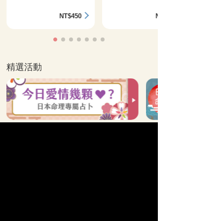
NT$450
NT$360
精選活動
全站算命分類
他的真心
單戀
命運之人
曖昧
速配
苦戀
姻緣
人生運勢
復合