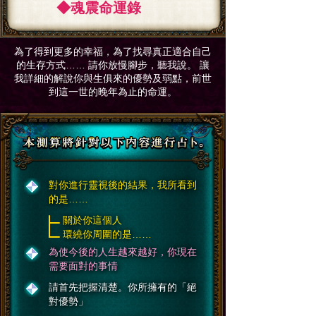
◆魂震命運錄
為了得到更多的幸福，為了找尋真正適合自己
的生存方式…… 請你放慢腳步，聽我說。 讓
我詳細的解說你與生俱來的優勢及弱點，前世
到這一世的晚年為止的命運。
對你進行靈視後的結果，我所看到
的是……
關於你這個人
環繞你周圍的是……
為使今後的人生越來越好，你現在
需要面對的事情
請首先把握清楚。你所擁有的「絕
對優勢」