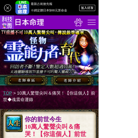
最新占術搶先報
※綁定贈日本$88元算命金
TOP
>
10萬人驚聲尖叫＆痛哭！【你這個人】前
世◆魂震命運錄
你的前世今生
10萬人驚聲尖叫＆痛
哭！【你這個人】前世