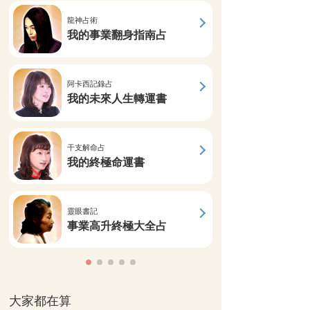
龍神占術
我的事業翻身指南占
阿卡西記錄占
我的未來人生轉運書
干支解命占
我的終極命運書
靈眼書記
事業高升終極大全占
大家都在算