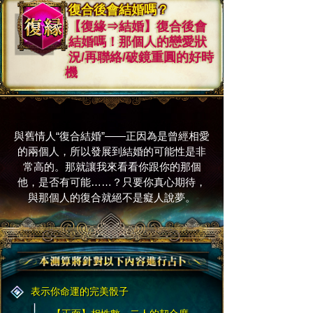
復合後會結婚嗎？
【復緣⇒結婚】復合後會
結婚嗎！那個人的戀愛狀
況/再聯絡/破鏡重圓的好時
機
與舊情人“復合結婚”——正因為是曾經相愛
的兩個人，所以發展到結婚的可能性是非
常高的。那就讓我來看看你跟你的那個
他，是否有可能……？只要你真心期待，
與那個人的復合就絕不是癡人說夢。
表示你命運的完美骰子