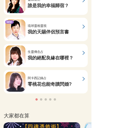
誰是我的幸福歸宿？
NEW
琉球靈相靈視
我的天賜伴侶預言書
生靈傳念占
我的絕配良緣在哪裡？
阿卡西記錄占
零桃花也能奇蹟閃婚?
大家都在算