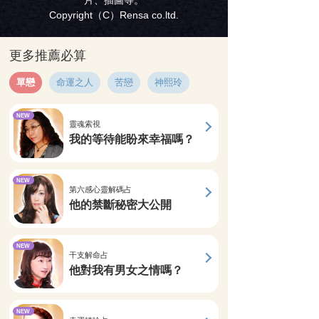
片、插圖等。
Copyright（C）Rensa co.ltd.
更多推薦必算
單戀
命運之人
苦戀
神熙玲
NEW
靈魂索視
我的等待能盼來幸福嗎？
NEW
第六感心靈解碼占
他的禁斷秘密大公開
NEW
干支解命占
他對我有男女之情嗎？
NEW