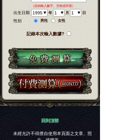
（請勿輸入數字、空格或符號）
出生日期
年
月
日
男性
女性
性别
記錄本次輸入數據?
460NTD
回到頂部
未經允許不得擅自使用本頁面之文章、照