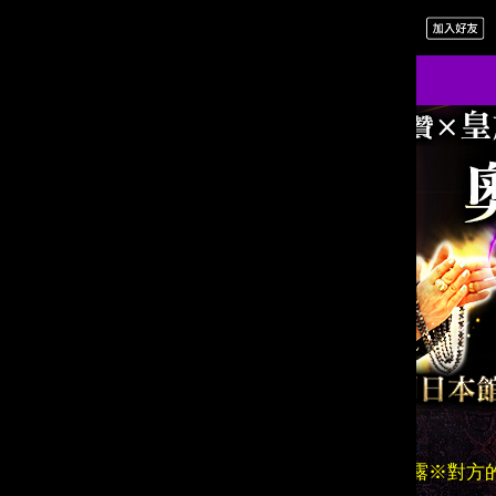
露※對方的全真心/全現實◆奧久津まるも特別戀愛占