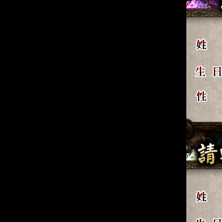
（請勿輸入數字、空格或符號）
年
月
男性
女性
（請勿輸入數字、空格或符號）