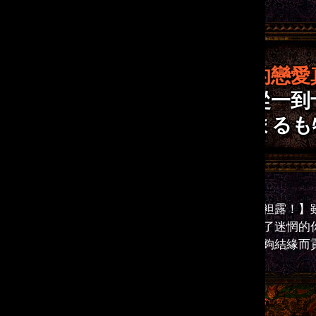
的戀愛真心特別占
從一到十全揭露※對方的全真心/全現
まるも特別戀愛占
袒露！】雖然好喜歡你，但我卻什麼都不能做……。我到底
了迷惘的你，讓我知無不言、言無不盡的為你解析那個人的
夠結緣而貢獻出我的一份力量。