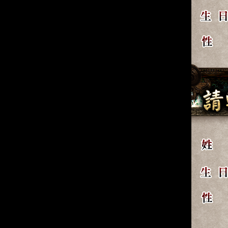
年
月
男性
女性
（請勿輸入數字、空格或符號）
年
月
男性
女性