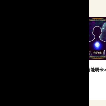
NEW
招福魔法開關占
待能盼來幸福嗎？
分開後他還想著我嗎？
2人用
NT$360
NT$360