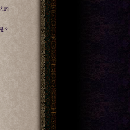
大的
是？