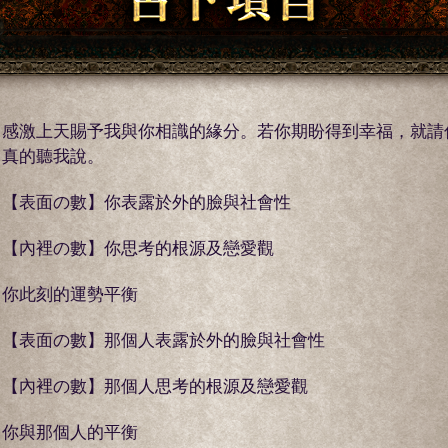
感激上天賜予我與你相識的緣分。若你期盼得到幸福，就請
真的聽我說。
【表面の數】你表露於外的臉與社會性
【內裡の數】你思考的根源及戀愛觀
你此刻的運勢平衡
【表面の數】那個人表露於外的臉與社會性
【內裡の數】那個人思考的根源及戀愛觀
你與那個人的平衡