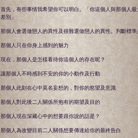
首先，有些事情我希望你可以明白。「你這個人與那個人最
差別」
那個人會選做戀人的異性及很難選做戀人的異性。判斷標準
那個人只在你身上感到的魅力
現在，那個人是怎樣看待你這個人的存在呢？
讓那個人不時感到不安的你的小動作及行動
那個人此刻在心中莫名妄想的，對你的慾望及意識
那個人對此後二人關係所抱有的期望及目的
那個人現在深藏心中的想要跟你說的話是？
那個人為改變目前二人關係想要傳達給你的最終告白