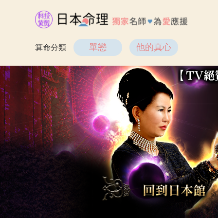
單戀
他的真心
算命分類