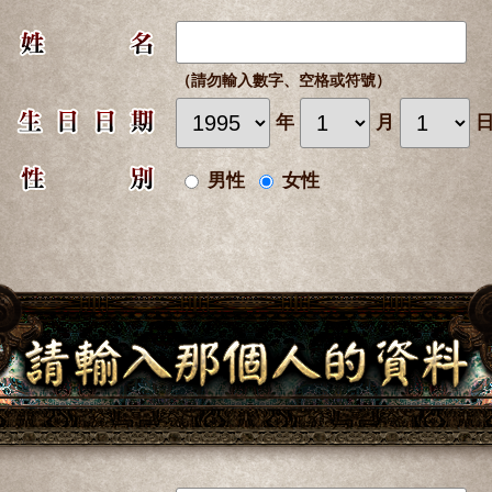
（請勿輸入數字、空格或符號）
年
月
男性
女性