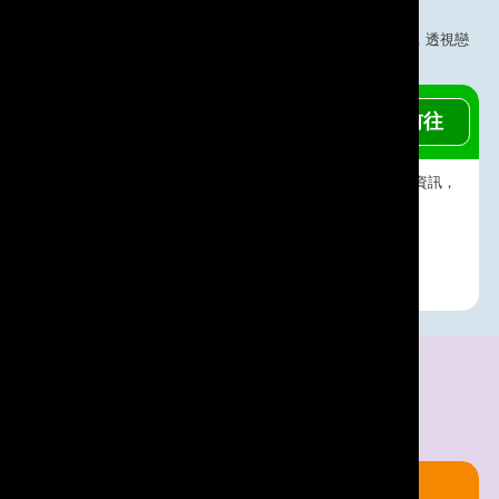
，透視戀
前往
資訊，