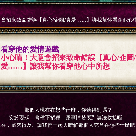
會招來致命錯誤【真心/企圖/真愛……】讓我幫你看穿他心
看穿他的愛情遊戲
小心唷！大意會招來致命錯誤【真心/企圖
愛……】讓我幫你看穿他心中所想
那個人現在在想些什麼，你猜得到嗎？
安於現狀，會種下禍種，讓事情發展到無法收拾喔。