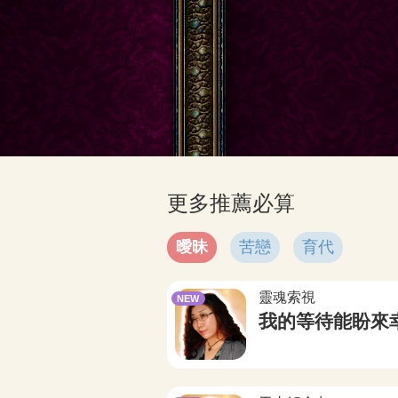
更多推薦必算
曖昧
苦戀
育代
靈魂索視
NEW
我的等待能盼來