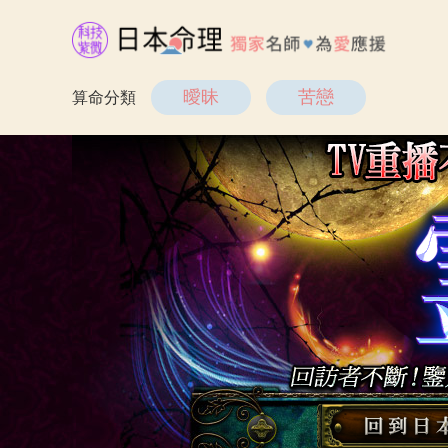
曖昧
苦戀
算命分類