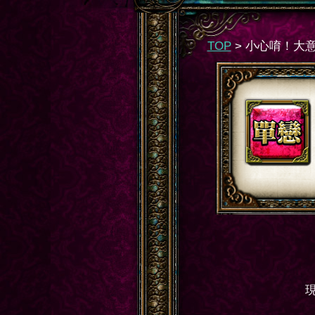
TOP
>
小心唷！大意