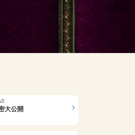
碼占
花凜靈繪
密大公開
他想要