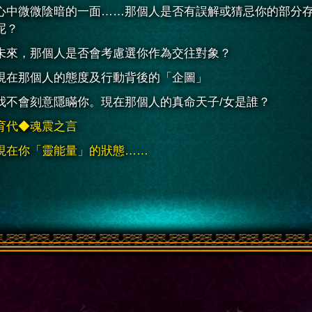
心中微微陰暗的一面……那個人是否有誤解或猜忌你的部分
呢？
未來，那個人是否會考慮選你作為交往對象？
現在那個人的態度及行動背後的「企圖」
我不會刻意隱瞞你。現在那個人的真命天子/女是誰？
育代◆魂震之言
現在你「靈能量」的狀態……