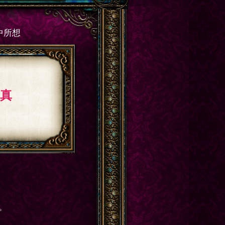
中所想
/真