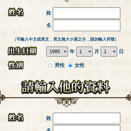
姓
名
（可輸入中文或英文，英文無大小寫之分，請勿輸入符號）
年
月
日
男性
女性
姓
名