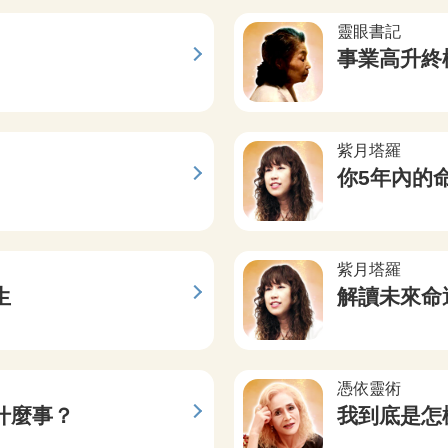
靈眼書記
事業高升終
紫月塔羅
你5年內的
紫月塔羅
生
解讀未來命
憑依靈術
什麼事？
我到底是怎