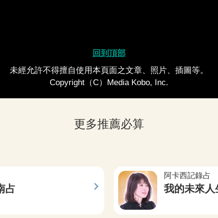
回到頂部
未經允許不得擅自使用本頁面之文章、照片、插圖等。
Copyright（C）Media Kobo, Inc.
更多推薦必算
阿卡西記錄占
南占
我的未來人