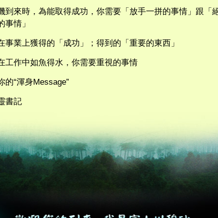
機到來時，為能取得成功，你需要「放手一拼的事情」跟「
的事情」
在事業上獲得的「成功」；得到的「重要的東西」
在工作中如魚得水，你需要重視的事情
你的“渾身Message”
靈書記