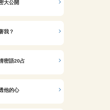
密大公開
我是他
心語靈聽
著我？
他內心
占
同化寫心
情密語20占
我們的
日本福神
透他的心
我們會