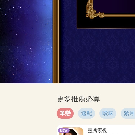
更多推薦必算
單戀
速配
曖昧
紫月
靈魂索視
NEW