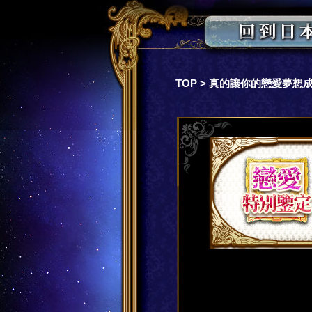
TOP
>
真的讓你的戀愛夢想