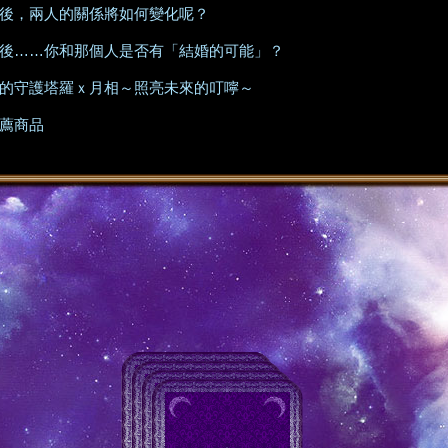
後，兩人的關係將如何變化呢？
後……你和那個人是否有「結婚的可能」？
的守護塔羅ｘ月相～照亮未來的叮嚀～
薦商品