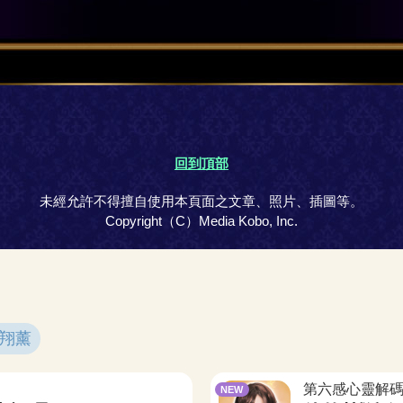
回到頂部
未經允許不得擅自使用本頁面之文章、照片、插圖等。
Copyright（C）Media Kobo, Inc.
翔薰
第六感心靈解
NEW